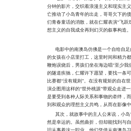
分钟的影片，交织着浪漫主义和现实主
亡推动了小岛青年的出走，哥哥欠下的
们青春童话的消散，就在仁耀表演“飞跃
想主义的自我成全再到幻灭的叙事构造
电影中的南澳岛仿佛是一个自给自足
的女孩在小店里打工，这里时间和精力
鞭炮误烧后，男孩们坐在海边唱“至少我
的隧道疾驰，仁耀许下愿望，要找一条
比赛都“没有规则”。在没有规矩的自在
演企图用这样的“世外桃源”带观众走进
是要受到各种人际关系和事物的牵绊，
到和观众的理想主义共鸣，从而在影像
其次，就故事中的主人公来说，小岛
然是幸运的。虽然曲折，但却能找到与
旧从事着这一职业。他们凭借从南澳岛