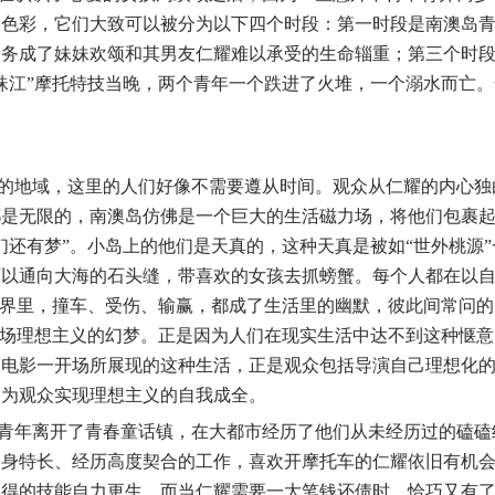
义色彩，它们大致可以被分为以下四个时段：第一时段是南澳岛
债务成了妹妹欢颂和其男友仁耀难以承受的生命辎重；第三个时
珠江”摩托特技当晚，两个青年一个跌进了火堆，一个溺水而亡
。
的地域，这里的人们好像不需要遵从时间。观众从仁耀的内心独
都是无限的，南澳岛仿佛是一个巨大的生活磁力场，将他们包裹
们还有梦”。小岛上的他们是天真的，这种天真是被如“世外桃源
可以通向大海的石头缝，带喜欢的女孩去抓螃蟹。每个人都在以
世界里，撞车、受伤、输赢，都成了生活里的幽默，彼此间常问的
一场理想主义的幻梦。正是因为人们在现实生活中达不到这种惬
而电影一开场所展现的这种生活，正是观众包括导演自己理想化
中为观众实现理想主义的自我成全。
青年离开了青春童话镇，在大都市经历了他们从未经历过的磕磕
自身特长、经历高度契合的工作，喜欢开摩托车的仁耀依旧有机
习得的技能自力更生。而当仁耀需要一大笔钱还债时，恰巧又有