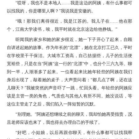
“哎呀，我也不是本地人……我是这边的阿姨，有什么事都可
以找我的，你是哪里人啊？”我说我是安徽的。
“哦！那我们离得很近，我是江苏的。我儿子在……他在那
个，江南大学读书，唉，我平时就在北京这边给他挣钱。”
听闻我的家乡和她的家乡很近，她一下子开心了起来，自顾
自讲述起她的故事。作为年长的
“北漂”，她在北京打工已久，平时
在学校里干干保洁。大城市工资高，自己拮据些，儿子的生活便
宽裕些，只是在当“阿姨”这一行的“北漂”中，也分个三六九等。聊
到一半，人渐渐多了起来。一位看起来比她年轻些的阿姨在我们
身后出现了，敲着她的桌子，大声责问着：“都几点了啊，还在这
儿聊天？”我被突然的声音吓了一跳，忙回头看。年轻些的阿姨应
该是主管一类的角色，气质也与其他人有所不同。她没说话，等
这位主管走了之后，我们陷入一阵短暂的沉默。
“别理她。”阿姨还想继续之前的聊天，我却怕她再受指责，况
且老师应该也来了，我也得去办理自己的手续了。
“好吧，小姑娘，以后再跟你聊天，有什么事都可以找我帮