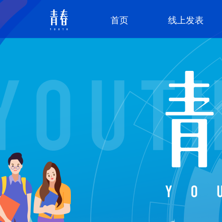
首页
线上发表