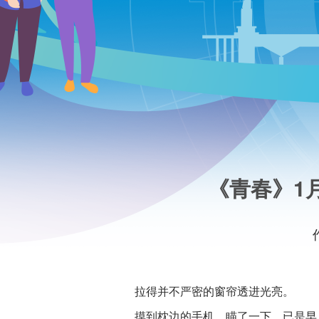
《青春》1
拉得并不严密的窗帘透进光亮。
摸到枕边的手机，瞄了一下，已是早