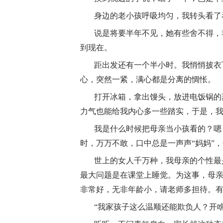
身边的老小孩呼吸均匀，我转头看了
说是将要半年不见，她有些舍不得，
到现在。
距出发还有一个半小时。我悄悄披衣
心，突然一紧，满心都是分离的惆怅。
打开冰箱，拿出馒头，放进电饭锅的
力气也能给我内心多一些踏实，于是，
我是什么时候把母亲当小孩看的？嗯
时，万万不敢，口中总是一声声“妈妈”
世上的女人千万种，我母亲的个性最
最大问题是在课堂上睡觉。为这事，母亲
非常好，无非年龄小，请老师多担待。
“我家孩子这么温顺还能欺负人？开