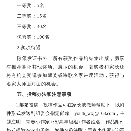
一等奖：
5名
二等奖：
15名
三等奖：
30名
优秀奖：
100名
2.奖项待遇
除颁发证书外，所有获奖作品均结集出版，另享
有推荐参评其他奖项、展示的机会；获奖者和家长还
将有机会受邀参加颁奖或诗歌名家讲座活动，获得与
名家大师面对面的机会。
五、投稿办法和注意事项
1.
邮箱投稿：
投稿作品可在家长或教师帮助下，
以附
件形式发送到组委会指定邮箱：
youth_wxj@163.com，主
题注明：青春小作家+
低
/高年级组+作者姓名
；作品附件
格式须
为
Word电子稿
，附件名称注明：
青春小作家
+
低
/高