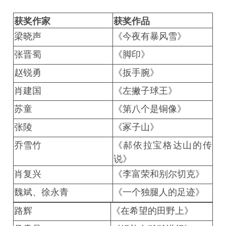
获奖作家
获奖作品
梁晓声
《今夜有暴风雪》
张晋蜀
《脚印》
赵锐勇
《扳手腕》
肖建国
《左撇子球王》
苏童
《第八个是铜像》
张陵
《冢子山》
乔雪竹
《郝依拉宝格达山的传
说》
肖复兴
《李富荣和别尔切克》
魏斌、徐永青
《一个独腿人的足迹》
路辉
《在希望的田野上》